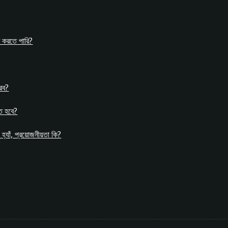
র করতে পারি?
রব?
ে হবে?
যাঁ, প্রয়োজনীয়তা কি?