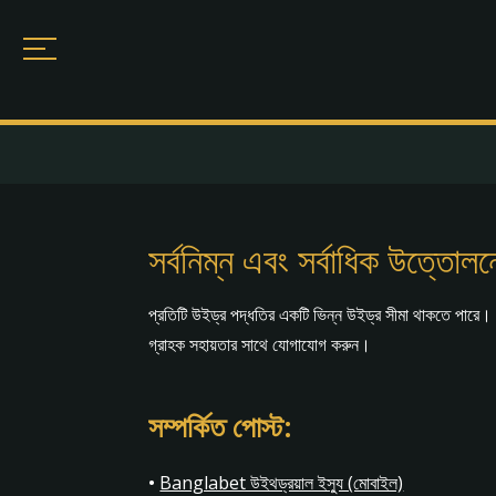
সর্বনিম্ন এবং সর্বাধিক উত্তো
প্রতিটি উইড্র পদ্ধতির একটি ভিন্ন উইড্র সীমা থাকতে পারে। ন্য
গ্রাহক সহায়তার সাথে যোগাযোগ করুন।
সম্পর্কিত পোস্ট:
Banglabet উইথড্রয়াল ইস্যু (মোবাইল)