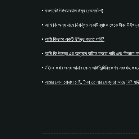
বাংলাবেট উইথড্রয়াল ইস্যু (ডেস্কটপ)
আমি কি অন্য নামে নিবন্ধিত একটি ব্যাংক থেকে টাকা উইথড্
আমি কিভাবে একটি উইড্র করতে পারি?
আমি কি উইড্র এর অনুরোধ বাতিল করতে পারি এবং কিভাবে ক
উইড্র করার জন্য আমার কোন আইডিন্টিফিকেশন সরবরাহ করত
আমার কোন বোনাস নেই, টাকা তোলার যোগ্যতা আছে কি? যদি হ্